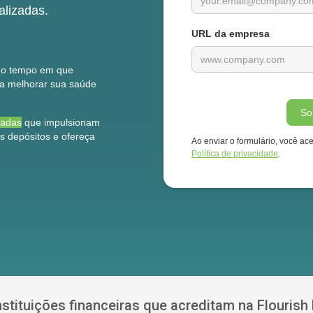
alizadas.
URL da empresa
mo tempo em que
a melhorar sua saúde
zadas
que impulsionam
 depósitos e ofereça
Ao enviar o formulário, você ace
Política de privacidade
.
nstituições financeiras que acreditam na Flourish 