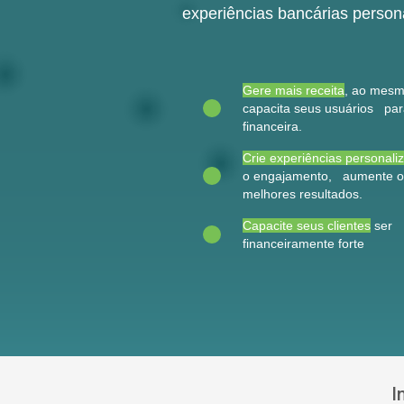
experiências bancárias person
Gere mais receita
, ao mes
capacita seus usuários par
financeira.
Crie experiências personali
o engajamento, aumente os
melhores resultados.
Capacite seus clientes
ser
financeiramente forte
I