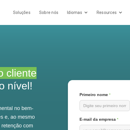
Soluções
Sobre nós
Idiomas
Resources
 cliente
 nível!
Primeiro nome
*
ental no bem-
tes e, ao mesmo
E-mail da empresa
*
a retenção com