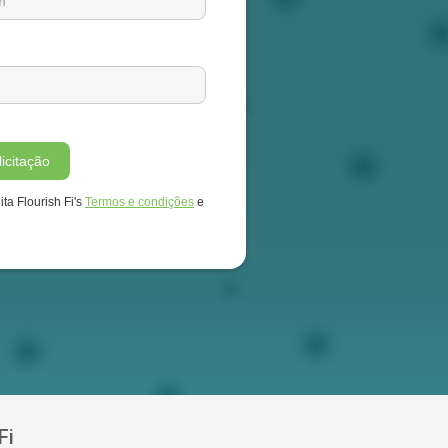
ita Flourish Fi's
Termos e condições
e
Fi