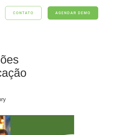
CONTATO
AGENDAR DEMO
ções
ucação
ory