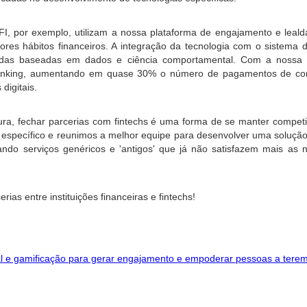
h FI, por exemplo, utilizam a nossa plataforma de engajamento e leald
ores hábitos financeiros. A integração da tecnologia com o sistema 
adas baseadas em dados e ciência comportamental. Com a nossa tecn
 banking, aumentando em quase 30% o número de pagamentos de co
digitais.
ra, fechar parcerias com fintechs é uma forma de se manter competi
específico e reunimos a melhor equipe para desenvolver uma solução.
ando serviços genéricos e 'antigos' que já não satisfazem mais as n
erias entre instituições financeiras e fintechs! 
al e gamificação para gerar engajamento e empoderar pessoas a terem