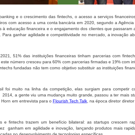
anking e o crescimento das fintechs, o acesso a serviços financeiro
leiros com acesso a uma conta bancária em 2020, segundo a Agência 
s à educação financeira e o engajamento dos clientes que passaram a
s. Para ganhar agilidade e competitividade no mercado, a inovação abe
021, 51% das instituições financeiras tinham parcerias com fintech
3 este número cresceu para 60% com parcerias firmadas e 19% com int
ntechs fundadas não tem como objetivo substituir as instituições fina
sil foi muito na linha da competição, elas surgiam para competir c
 2014, a gente viu uma mudança muito grande, passou a ter mais sta
 Horn em entrevista para o 
Flourish Tech Talk
, na época diretor direto
iras e fintechs trazem um benefício bilateral: as startups crescem r
a vez  ganham em agilidade e inovação, lançando produtos mais rapi
ocadas no desenvolvimento de tecnologias específicas.