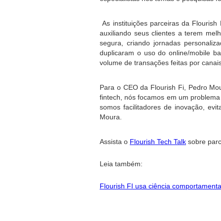
 As instituições parceiras da Flouris
auxiliando seus clientes a terem melh
segura, criando jornadas personaliz
duplicaram o uso do online/mobile
volume de transações feitas por canais 
Para o CEO da Flourish Fi, Pedro Mou
fintech, nós focamos em um problema 
somos facilitadores de inovação, evit
Moura. 
Assista o 
Flourish Tech Talk
 sobre parc
Leia também: 
Flourish FI usa ciência comportament